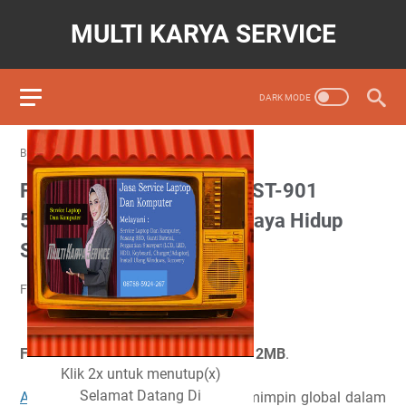
MULTI KARYA SERVICE
BERANDA
/
INFORMASI DAN TEKNOLOGI
Fitur Flashdisk STEdigital ST-901
512MB, Flashdisk Untuk Gaya Hidup
Sporti
Februari 26, 2022
Posting Komentar
Fitur Flashdisk STEdigital ST-901 512MB
.
Klik 2x untuk menutup(x)
Selamat Datang Di
A-DATA TECHNOLOGY CO. LTD
., pemimpin global dalam