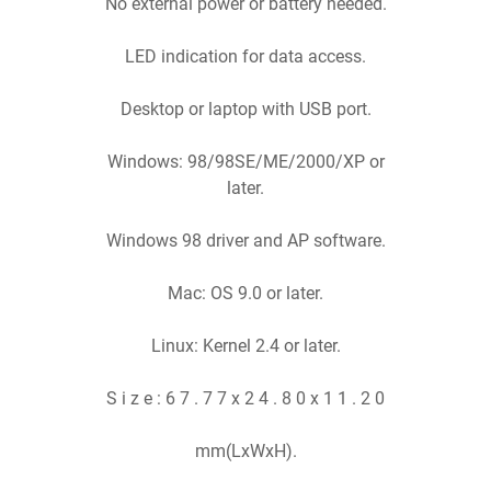
No external power or battery needed.
LED indication for data access.
Desktop or laptop with USB port.
Windows: 98/98SE/ME/2000/XP or
later.
Windows 98 driver and AP software.
Mac: OS 9.0 or later.
Linux: Kernel 2.4 or later.
S i z e : 6 7 . 7 7 x 2 4 . 8 0 x 1 1 . 2 0
mm(LxWxH).